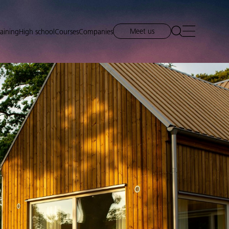
Meet us
raining
High school
Courses
Companies